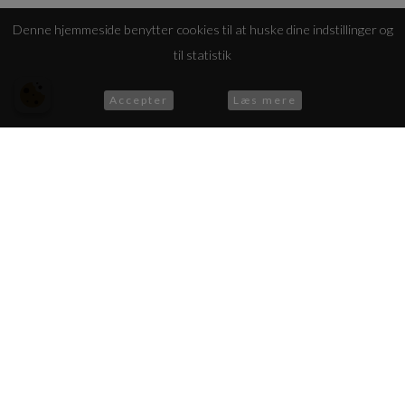
Denne hjemmeside benytter cookies til at huske dine indstillinger og
til statistik
Accepter
Læs mere