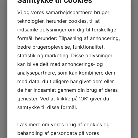
Samtykke til cookies
Vi og vores samarbejdspartnere bruger
teknologier, herunder cookies, til at
indsamle oplysninger om dig til forskellige
formål, herunder: Tilpasning af annoncering,
Mantsinen
bedre brugeroplevelse, funktionalitet,
Kobelco
statistik og marketing. Disse oplysninger
Grove mobilkraner
kan blive delt med annoncerings- og
Grabbe
analysepartnere, som kan kombinere dem
med data, du tidligere har givet dem eller
PEINER SMAG
de har indsamlet gennem din brug af deres
Jurg & de Bie
tjenester. Ved at klikke på 'OK' giver du
Zijtveld
samtykke til disse formål.
Kamerasystemer
Reservedele til kraner
Læs mere om vores brug af cookies og
behandling af persondata på vores