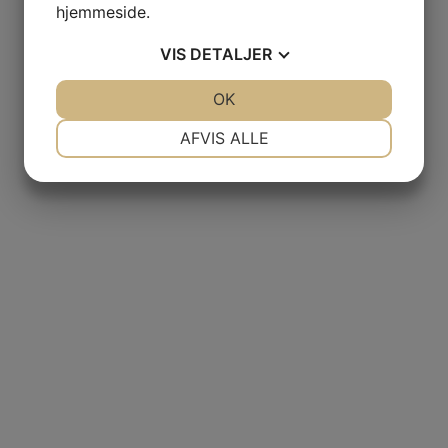
hjemmeside.
VIS
DETALJER
JA
NEJ
OK
JA
NEJ
NØDVENDIGE
PRÆFERENCER
AFVIS ALLE
JA
NEJ
JA
NEJ
MARKETING
STATISTIK