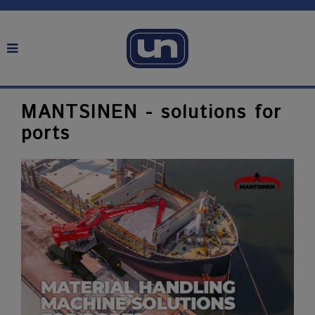
MANTSINEN - solutions for
ports